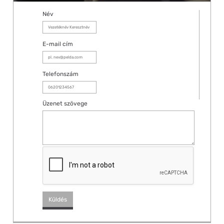
Név
E-mail cím
Telefonszám
Üzenet szövege
FŐOLDAL
SZOLGÁLTATÁSOK
CÉGÜNKRŐL
REFERENCIÁK /
AJÁNLATKÉRÉS
KAPCSOLAT