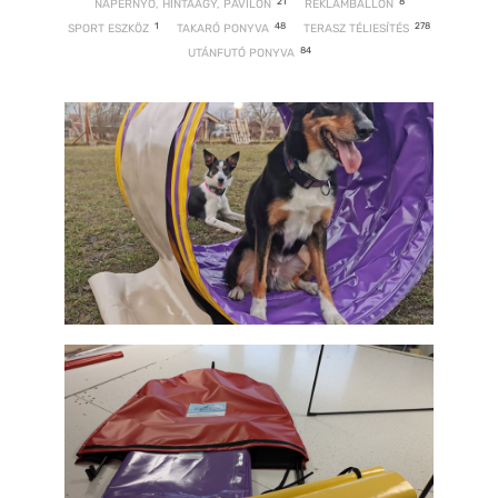
21
8
NAPERNYŐ, HINTAÁGY, PAVILON
REKLÁMBALLON
1
48
278
SPORT ESZKÖZ
TAKARÓ PONYVA
TERASZ TÉLIESÍTÉS
84
UTÁNFUTÓ PONYVA