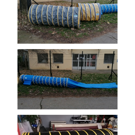
FŐOLDAL
SZOLGÁLTATÁSOK
CÉGÜNKRŐL
REFERENCIÁK /
AJÁNLATKÉRÉS
KAPCSOLAT