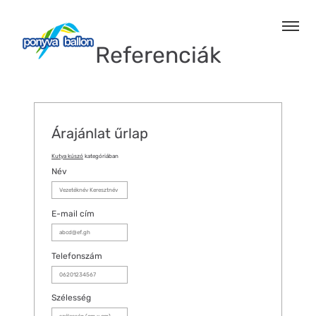
Referenciák
Árajánlat űrlap
Kutya kúszó
kategóriában
Név
E-mail cím
Telefonszám
Szélesség