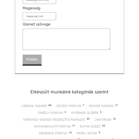
Magasság
Üzenet szövege
Elkészült munkáink kategóriák szerint
86
7
17
CSÓNAK TAKARÓ
EGYEDI PONYVA
EGYEDI VARRÁS
2
3
ERKÉLY PONYVA
GYERMEK ÜLŐKÉK
39
12
HORGÁSZ-VADÁSZ KIEGÉSZÍTŐ RUHÁZAT
JAVÍTÁSOK
11
55
KISTEHERAUTÓ PONYVA
KUTYA KÚSZÓ
14
3
MEDENCE PONYVA
MOBIL SÁTOR